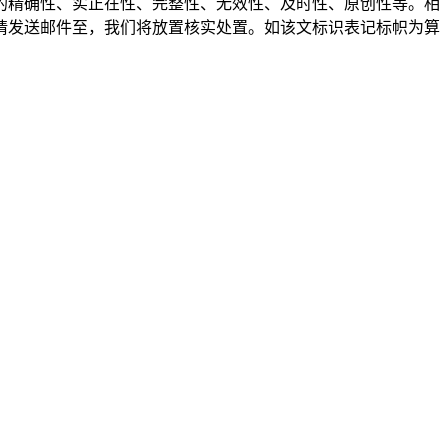
的精确性、实正在性、完整性、无效性、及时性、原创性等。相
请发送邮件至，我们将放置核实处置。如该文标识表记标帜为算