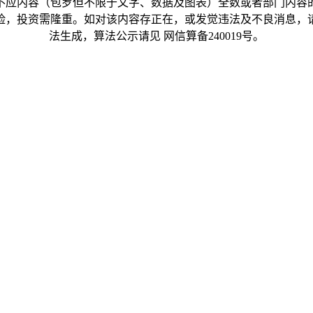
不应内容（包罗但不限于文字、数据及图表）全数或者部门内容
险，投资需隆重。如对该内容存正在，或发觉违法及不良消息，
法生成，算法公示请见 网信算备240019号。