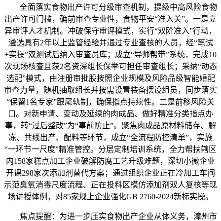
全面落实食物出产许可分级审查机制，提级中高风险食物
出产许可门槛，确前审查专业性，食物平安“准入关”。一是立
异审评人才机制。冲破保守审评模式，实行“双阶准入”行动，
遴选具有2年以上监管经验并通过专业查核的人员，经“笔试
+实操”双测试后纳入审查员库；成立“导师帮带”系统，完成10
次现场核查且获2名资深组长保举可担任审查组长；采纳“动态
选配”模式，由注册审批股按照企业规模及风险品级智能婚配
审查力量，随机抽取组长并按需设置装备摆设组员，同步落实
“保留1名专家”跟尾轨制，确保指点持续性。二是前移风险关
口。对新申请、变动及延续的肉成品、做好精准分类指点办
事，转“过后整改”为“事前防止”。聚焦肉成品原材料储存、解
冻、共线出产、配料等环节，成立“全流程防控清单”，实施
“一环节一尺度”精准管控。分层定制培训系统，全力帮扶辖区
内158家糕点加工企业破解防腐工艺升级难题，深切小微企业
开课298家次添加剂替代方案；通过组织企业正在冷加工车间
示范臭氧消毒尺度流程、正在投料区模仿添加剂双人复核等现
场讲授体例，对85家规上企业强化GB 2760-2024新标实操。
焦点提醒：为进一步压实食物出产企业从体义务，漳州市