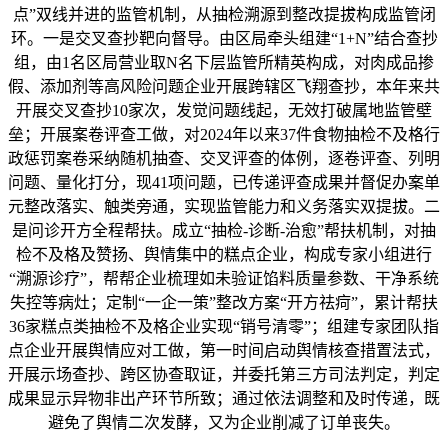
点”双线并进的监管机制，从抽检溯源到整改提拔构成监管闭
环。一是交叉查抄靶向督导。由区局牵头组建“1+N”结合查抄
组，由1名区局营业取N名下层监管所精英构成，对肉成品掺
假、添加剂等高风险问题企业开展跨辖区飞翔查抄，本年来共
开展交叉查抄10家次，发觉问题线起，无效打破属地监管壁
垒；开展案卷评查工做，对2024年以来37件食物抽检不及格行
政惩罚案卷采纳随机抽查、交叉评查的体例，逐卷评查、列明
问题、量化打分，现41项问题，已传递评查成果并督促办案单
元整改落实、触类旁通，实现监管能力和义务落实双提拔。二
是问诊开方全程帮扶。成立“抽检-诊断-治愈”帮扶机制，对抽
检不及格及赞扬、舆情集中的糕点企业，构成专家小组进行
“溯源诊疗”，帮帮企业梳理如未验证馅料质量参数、干净系统
失控等病灶；定制“一企一策”整改方案“开方祛疴”，累计帮扶
36家糕点类抽检不及格企业实现“销号清零”；组建专家团队指
点企业开展舆情应对工做，第一时间启动舆情核查措置法式，
开展示场查抄、跨区协查取证，并委托第三方司法判定，判定
成果显示异物非出产环节所致；通过依法调整和及时传递，既
避免了舆情二次发酵，又为企业削减了订单丧失。