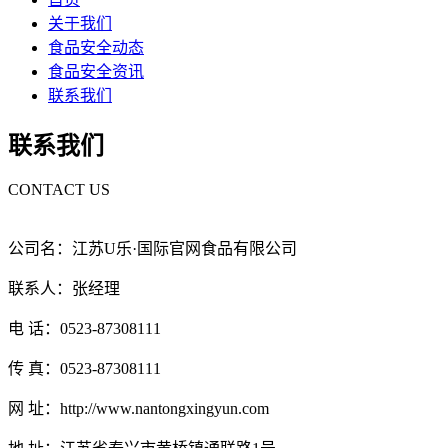
关于我们
食品安全动态
食品安全资讯
联系我们
联系我们
CONTACT US
公司名：江苏U乐·国际官网食品有限公司
联系人：张经理
电 话：0523-87308111
传 真：0523-87308111
网 址：http://www.nantongxingyun.com