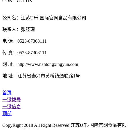
CONTACT US
公司名：江苏U乐·国际官网食品有限公司
联系人：张经理
电 话：0523-87308111
传 真：0523-87308111
网 址：http://www.nantongxingyun.com
地 址：江苏省泰兴市黄桥镇通联路1号
首页
一键拨号
一键信息
顶部
CopyRight 2018 All Right Reserved 江苏U乐·国际官网食品有限