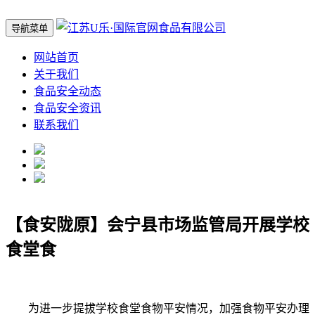
导航菜单
网站首页
关于我们
食品安全动态
食品安全资讯
联系我们
【食安陇原】会宁县市场监管局开展学校
食堂食
为进一步提拔学校食堂食物平安情况，加强食物平安办理