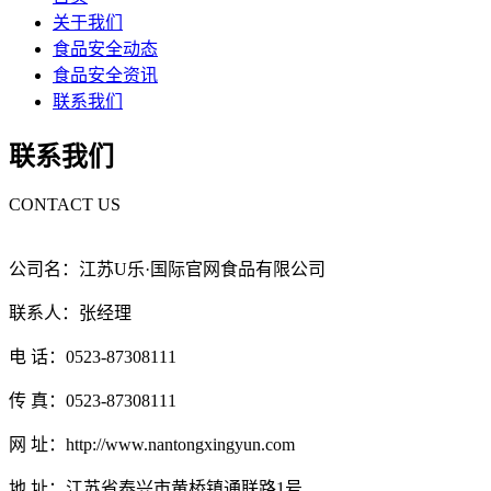
关于我们
食品安全动态
食品安全资讯
联系我们
联系我们
CONTACT US
公司名：江苏U乐·国际官网食品有限公司
联系人：张经理
电 话：0523-87308111
传 真：0523-87308111
网 址：http://www.nantongxingyun.com
地 址：江苏省泰兴市黄桥镇通联路1号