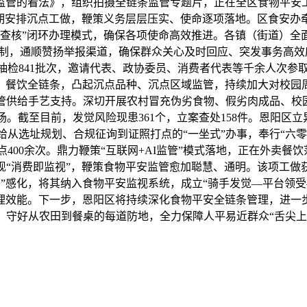
监管的看法》，组织拍摄全链条监管专题片，正在全区食物平安
期安排沉点工做，鞭策义务层层压实、使命逐项落地。区食安办牵
年查核”闭环办理模式，确保各项使命高效推进。各镇（街道）全
制，通顺赞扬举报渠道，确保群众关心及时回应、突发事务高效
完成抽检841批次，邀请代表、政协委员、消费者代表等千余人次
、餐饮全链条，凸起沉点品种、沉点区域监管，持续加大对校园
管供给手艺支持。深切开展农村冒充伪劣食物、假劣肉成品、校园
截至目前，发觉风险现患361个，立案查处158件。恩阳区立
从选址规划、合规征询到证照打点的“一坐式”办事，奉行“六零
400余次。鼎力鞭策“互联网+AI监管”模式落地，正在外卖餐饮范
现“消费即监视”，鞭策食物平安监管愈加聪慧、通明。该项工做
”感化，将其纳入食物平安监视系统，成立“骑手发觉—平台领
理效能。下一步，恩阳区将持续深化食物平安全链条管理，进一
，守好从农田到餐桌的每道防地，全力保障人平易近群众“舌尖上