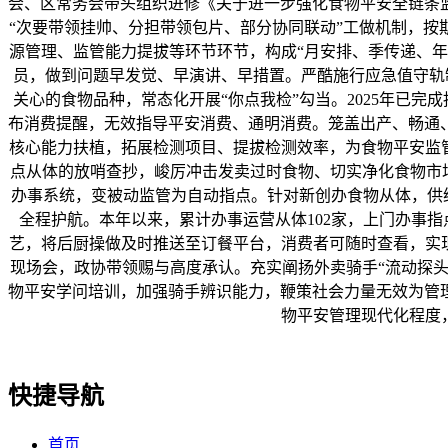
会、区常务会带头组织进修《关于进一步强化食物平安全链条
“次要带领挂帅、分担带领包片、部分协同联动”工做机制，按
源管理、监管能力提拔等环节环节，构成“月安排、季传递、
员，做到问题早发觉、早演讲、早措置。严酷施行应急值守轨
关心的食物品种，常态化开展“你点我检”勾当。2025年已
布消费提醒，无效指导平安消费、通明消费。笼盖出产、畅通
核心能力扶植，拓展检测项目、提拔检测效率，为食物平安监
点从体的放哨查抄，峻厉冲击发卖过时食物、切实净化食物市场。
办事系统，变被动监管为自动指点。针对新创办食物从体，供给
全程护航。本年以来，累计办事运营从体102家，上门办事指点
艺，将后厨操做及时推送至订餐平台，消费者可随时查看，实
现场会，政协带领赐与高度承认。充实阐扬外卖骑手“流动探头
物平安学问培训，加强骑手辨识能力，鞭策社会力量无效为管
物平安管理现代化程度
快捷导航
首页