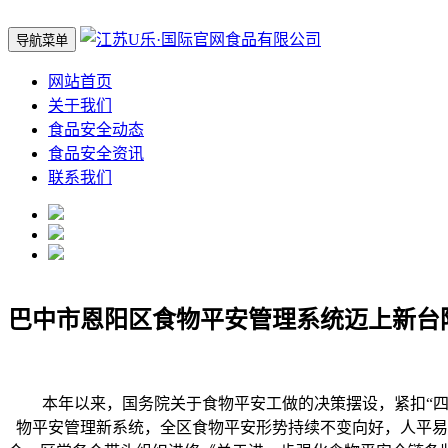
导航菜单
网站首页
关于我们
食品安全动态
食品安全资讯
联系我们
巴中市恩阳区食物平安管理系统迈上新台
本年以来，国务院关于食物平安工做的决策摆设，紧扣“四个
物平安管理新系统，全区食物平安形势持续不变向好，人平易