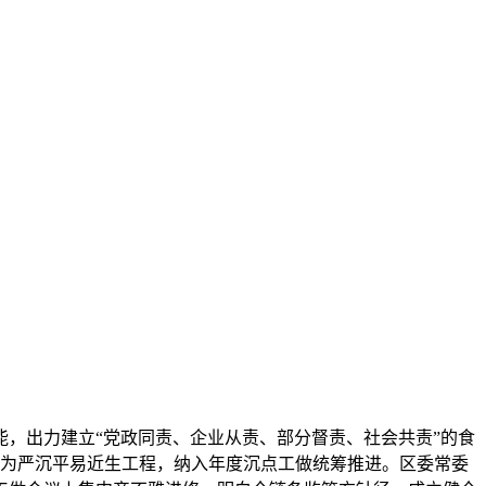
，出力建立“党政同责、企业从责、部分督责、社会共责”的食
为严沉平易近生工程，纳入年度沉点工做统筹推进。区委常委