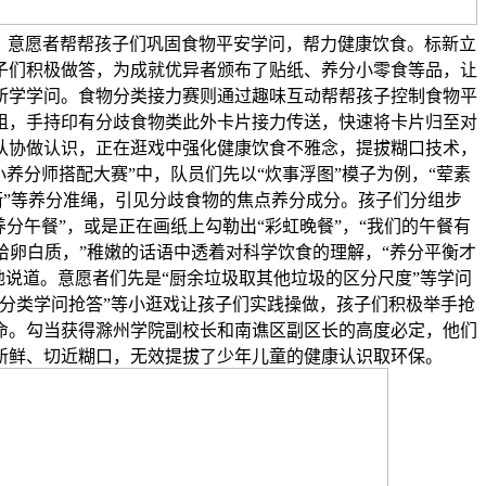
节，意愿者帮帮孩子们巩固食物平安学问，帮力健康饮食。标新立
子们积极做答，为成就优异者颁布了贴纸、养分小零食等品，让
所学学问。食物分类接力赛则通过趣味互动帮帮孩子控制食物平
组，手持印有分歧食物类此外卡片接力传送，快速将卡片归至对
队协做认识，正在逛戏中强化健康饮食不雅念，提拔糊口技术，
小养分师搭配大赛”中，队员们先以“炊事浮图”模子为例，“荤素
平衡”等养分准绳，引见分歧食物的焦点养分成分。孩子们分组步
养分午餐”，或是正在画纸上勾勒出“彩虹晚餐”，“我们的午餐有
给卵白质，”稚嫩的话语中透着对科学饮食的理解，“养分平衡才
地说道。意愿者们先是“厨余垃圾取其他垃圾的区分尺度”等学问
“分类学问抢答”等小逛戏让孩子们实践操做，孩子们积极举手抢
命。勾当获得滁州学院副校长和南谯区副区长的高度必定，他们
新鲜、切近糊口，无效提拔了少年儿童的健康认识取环保。