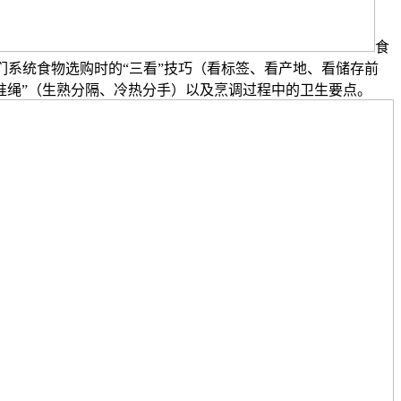
食
们系统食物选购时的“三看”技巧（看标签、看产地、看储存前
准绳”（生熟分隔、冷热分手）以及烹调过程中的卫生要点。