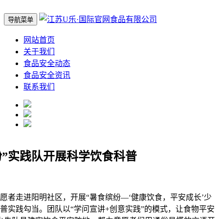
导航菜单
网站首页
关于我们
食品安全动态
食品安全资讯
联系我们
纷”实践队开展科学饮食科普
走进阳明社区，开展“暑食缤纷—‘健康饮食，平安成长’少
普实践勾当。团队以“学问宣讲+创意实践”的模式，让食物平安