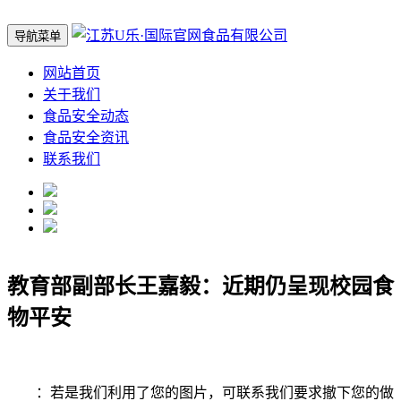
导航菜单
网站首页
关于我们
食品安全动态
食品安全资讯
联系我们
教育部副部长王嘉毅：近期仍呈现校园食
物平安
：若是我们利用了您的图片，可联系我们要求撤下您的做