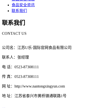
食品安全资讯
联系我们
联系我们
CONTACT US
公司名：江苏U乐·国际官网食品有限公司
联系人：张经理
电 话：0523-87308111
传 真：0523-87308111
网 址：http://www.nantongxingyun.com
地 址：江苏省泰兴市黄桥镇通联路1号