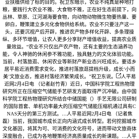
业扶植供给了标的目的。祝卫东暗示，农业不纯真是种地打
粮，要践行大农业不雅、大食物不雅，正在好生态前提下，向
丛林、草原、江河湖海要食物，向动物动物微生物要热量、要
卵白，鞭策建立多元化食物供给系统。农业不只要注产这一
头，还要沉视产后开辟，推进农产物多样化开辟、多条理操
纵、多环节增值，让农人更多分享财产增值收益，提高农业质
量效益。“农业不只仅出产农产物，还有主要的生态涵养功
能，令人神驰的休闲参不雅功能，独具魅力的文化体验功能。
当前，村落旅逛、休闲农业等新财产新业态兴旺成长。要适乡
居平易近消费需求变化，推进村落旅逛提档升级，成长‘小而
美’文旅业态，推进村落经济繁荣成长。”祝卫东说。
人平易
近网2月4日电 （记者赵竹青）近日，中国科学院工程热物理
研究所正在压缩空气储能手艺研发方面取得严沉冲破。由中国
科学院工程热物理研究所结合中储国能（）手艺无限公司研制
的国际首套、单机功率最大的压缩空气储能压缩机通过具有C
NAS天分的第三方测试。…人平易近网2月4日电 （记者焦
磊）当前，我国城市成长正向内涵式成长转型。若何挖掘城市
文化基因，将其为可、可消费的文化符号，进而带动文旅商体
深度融合，已成为各地鞭策经济高质量成长的新课题。…人平