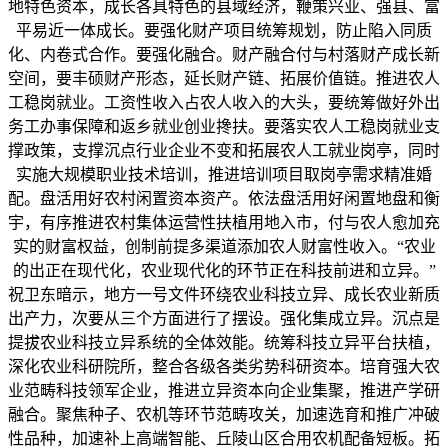
地特色资本，成长各具特色的县域经济，鞭策兴业、强县、富
平易近一体成长。要强化财产项目统筹规划，防止陷入同质
化、内卷式合作。要强化融合。财产融合付与村落财产成长新
空间，要丰硕财产形态，延长财产链、拓展价值链。推进农人
工稳岗就业。工资性收入占农人收入的大头，要统筹做好外出
务工办事保障和返乡就业创业搀扶。要落实农人工稳岗就业支
撑政策，支撑沉点行业企业不变和拓展农人工就业岗亭，同时
实施大规模职业技术培训，推进培训项目取岗亭需求精准婚
配。盘活用好农村闲置资本资产。依法盘活用好闲置地盘和衡
宇，有序推进农村集体运营性扶植用地入市，付与农人愈加充
实的财富权益，创制前提多渠道添加农人财富性收入。“农业
的出正在现代化，农业现代化的环节正在科技前进和立异。”
祝卫东暗示，地方一号文件环绕农业科技立异、成长农业新质
出产力，次要从三个方面进行了摆设。强化集成立异。沉点是
提拔农业科技立异系统的全体效能。统筹科技立异平台扶植，
深化农业科研院所，整合各级各类劣势科研资本。培育强大农
业范畴科技领军企业，推进立异资本向企业集聚，推进产学研
融合。聚焦种子、农机等环节范畴攻关，加速选育和推广冲破
性品种，加速补上高端智能、丘陵山区合用农机配备短板。拓