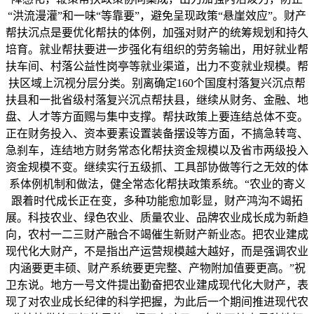
“洪流漫灌”和一味“等靠要”，避免呈现政策“悬崖效应”。财产
帮扶沉点是要优化帮扶的体例，加强对财产的统筹规划和持久
培育。就业帮扶要进一步强化有组织的劳务输出，用好就业帮
扶车间、村落公益性岗亭等就业渠道，出力不变就业规模。帮
扶区域上沉视分层分类。别离确定160个国度村落复兴沉点帮
扶县和一批省级村落复兴沉点帮扶县，继续从财务、金融、地
盘、人才等方面赐与集中支撑。帮扶政策上要连结总体不变。
正在财务投入、资本要素设置装备摆设等方面，不搞急转弯、
急刹车，连结地方财务常态化帮扶资金规模以及省市两级投入
资金规模不变。继续实行五级抓、工具部协做等行之无效的体
系体例机制和做法，健全常态化帮扶政策系统。“农业的寄义
跟着时代成长正在变，多种功能愈加彰显，财产鸿沟不竭拓
展。科技农业、绿色农业、质量农业、品牌农业成长成为新趋
向，农村一二三财产融合不竭催生新财产新业态。把农业建成
现代化大财产，不是指出产运营规模越大越好，而是强调农业
内涵要更丰硕、财产系统要更完整、产物附加值要更高。”祝
卫东说。地方一号文件提出勤奋把农业建成现代化大财产，表
现了对农业成长纪律的科学把握，为此后一个期间推进现代农