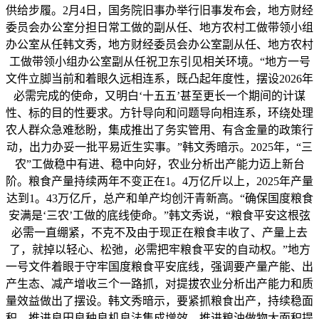
供给步履。2月4日，国务院旧事办举行旧事发布会，地方财经
委员会办公室分担日常工做的副从任、地方农村工做带领小组
办公室从任韩文秀，地方财经委员会办公室副从任、地方农村
工做带领小组办公室副从任祝卫东引见相关环境。“地方一号
文件立脚当前和着眼久远相连系，既凸起年度性，摆设2026年
必需完成的使命，又明白‘十五五’甚至更长一个期间的计谋
性、标的目的性要求。方针导向和问题导向相连系，环绕处理
农人群众急难愁盼，集成推出了务实管用、有含金量的政策行
动，出力办妥一批平易近生实事。”韩文秀暗示。2025年，“三
农”工做稳中有进、稳中向好，农业分析出产能力迈上新台
阶。粮食产量持续两年不变正在1。4万亿斤以上，2025年产量
达到1。43万亿斤，总产和单产均创汗青新高。“确保国度粮食
安满是‘三农’工做的底线使命。”韩文秀说，“粮食平安这根弦
必需一直绷紧，不克不及由于现正在粮食丰收了、产量上去
了，就掉以轻心、松弛，必需把牢粮食平安的自动权。”地方
一号文件着眼于守牢国度粮食平安底线，强调要产量产能、出
产生态、减产增收三个一路抓，对提拔农业分析出产能力和质
量效益做出了摆设。韩文秀暗示，要紧抓粮食出产，持续稳面
积、推进良田良种良机良法集成增效，推进粮油做物大面积提