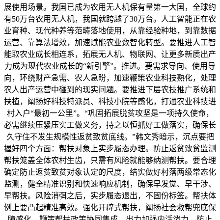
展使用场景。我国已成为农用无人机保有量第一大国，全球约
有50万台农用无人机，我国就跨越了30万台。人工智能正在农
业育种、现代种养等范畴落地使用，从靠经验种地，到靠数据
运营、靠算法增效，加速赋能农业数智化转型。要推进人工智
能取农业成长相连系，拓展无人机、物联网、让更多新质出产
力成为现代农业成长的“新引擎”。推进。要需求导向、使用导
向，环绕财产急需、农人急盼，加速鞭策农业科技熟化，处理
农人出产运营中碰到的现实问题。要推进下层农技推广系统和
扶植，阐扬好科技特派员、科技小院等感化，打通农业科技进
村入户“最初一公里”。“巩固拓展脱贫攻坚是一项持久使命，
必需继续压紧压实工做义务，持之以恒抓好工做落实，确保长
久守住不发生规模性返贫致贫底线。”韩文秀暗示，沉点要把
握好四个方面：帮扶对象上实步履态办理。防止返贫致贫监测
帮扶笼盖全体农村生齿，只需有风险就能够纳测帮扶。要合理
确定防止返贫致贫对象认定的尺度，结实做好村落两级常态化
监测，健全精准识别和快速响应机制，确保早发觉、早干涉、
早帮扶。风险消弭之后，实步履态退出，不固份标签。帮扶体
例上要凸起精准高效。强化开辟式帮扶，阐扬社会救帮兜底保
障感化，鞭策帮扶政策协同集成，出力加强内活泼力，防止