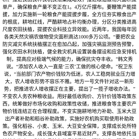
单产，确保粮食产量不变正在1。4万亿斤摆布。要鞭策产能提
拔，加力实施新一轮粮食产能提拔步履，全方位夯实粮食出产
的根底，耕地红线，严酷耕地占补均衡办理，分区分类推进高
尺度农田扶植，提拔农业科技立异效能。近两年，我国每年因
各类天然灾祸农做物受灾面积高达1000多万公顷。“要把农业
防灾减灾系统扶植摆正在愈加凸起，加强灾祸监测预告预警，
强化农田水利扶植，健全救灾机具设置装备摆设和应急安排机
制，提高应对极端气候的能力，确保抗灾夺丰收。”韩文秀
说。“添加农人收入一直是‘三农’工做的核心使命。”祝卫东
说，“当前部门农产物价钱较为低迷，农人工稳岗就业压力增
大，农人增收形势不容乐不雅。地方一号文件针对这一新形
势，把推进农人增收摆正在主要，提出了一揽子增收办法。”
不变农人务农种粮收益。用好最低收购价、方针价钱等政策东
西，统筹做好市场化收购和政策性收储，推进粮食等主要农产
物价钱连结正在合理程度。不变实施耕地地力补助、玉米大豆
出产者补助和稻谷补助政策，实施好农机购买取使用补助政
策。强化稻谷、小麦、玉米、大豆安全保障，支撑成长处所特
色农产物安全。成长强大县域富平易近财产。支撑各地依托当