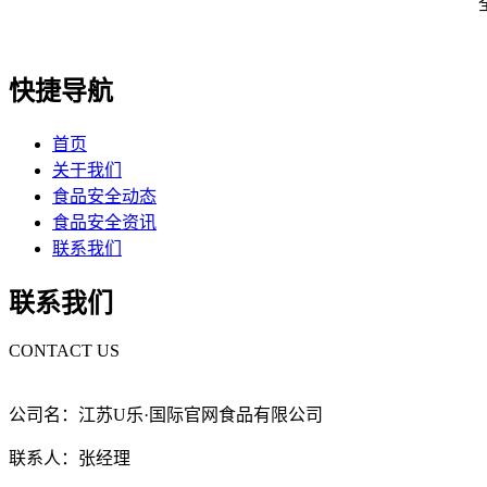
快捷导航
首页
关于我们
食品安全动态
食品安全资讯
联系我们
联系我们
CONTACT US
公司名：江苏U乐·国际官网食品有限公司
联系人：张经理