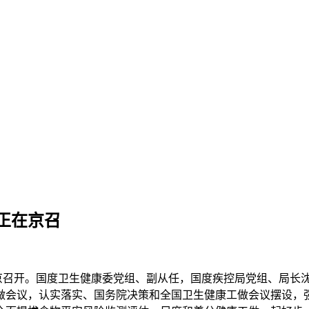
正在京召
在京召开。国度卫生健康委党组、副从任，国度疾控局党组、局长
做会议，认实落实、国务院决策和全国卫生健康工做会议摆设，