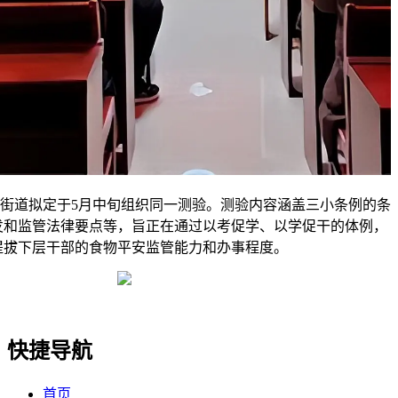
道拟定于5月中旬组织同一测验。测验内容涵盖三小条例的条
发和监管法律要点等，旨正在通过以考促学、以学促干的体例，
提拔下层干部的食物平安监管能力和办事程度。
快捷导航
首页