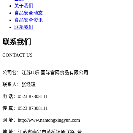
关于我们
食品安全动态
食品安全资讯
联系我们
联系我们
CONTACT US
公司名：江苏U乐·国际官网食品有限公司
联系人：张经理
电 话：0523-87308111
传 真：0523-87308111
网 址：http://www.nantongxingyun.com
地 址：江苏省泰兴市黄桥镇通联路1号