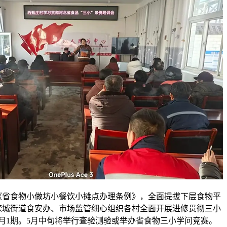
食物小做坊小餐饮小摊点办理条例》，全面提拔下层食物平
滦城街道食安办、市场监管细心组织各村全面开展进修贯彻三小
月1期。5月中旬将举行查验测验或举办省食物三小学问竞赛。