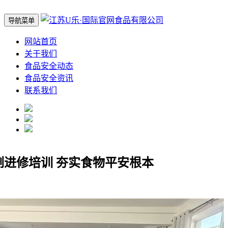
导航菜单
网站首页
关于我们
食品安全动态
食品安全资讯
联系我们
例进修培训 夯实食物平安根本