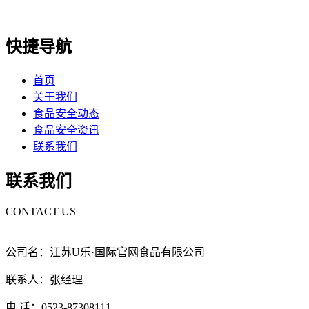
快捷导航
首页
关于我们
食品安全动态
食品安全资讯
联系我们
联系我们
CONTACT US
公司名：江苏U乐·国际官网食品有限公司
联系人：张经理
电 话：0523-87308111