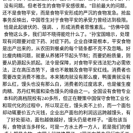
没有问题。但老苍生的食物平安感很差。”目前最大的问题，
还不是食物平安，而是食物平安形成的严沉的食物发急。抢盐
事务反映出，中国苍生对于食物平安的承受力曾经达到极限。
恰是此起彼伏的、强调、，形成消费者思惟紊乱。“仿佛中国
食物这么多，我们却不晓得能吃什么了。”孙宝国暗示，处理
现有问题要对症下药、对症下药。企业自律是根本，平安食物
是出产出来的，从农田到餐桌的每个链条都不克不及忽略。好
比瘦肉精问题，就要从养猪环节起头节制；而要奶粉质量，则
要从奶源起头抓起。法令是保障，对食物平安违法犯为必需依
法，正在高压态势下，谁也不敢触及食物平安红线。消费者也
需要改变消费不雅念。本来猪肉就没有那么瘦，鸭蛋黄就没有
那么红，馒头也没有那么白，消费者的过度逃求，也是催生瘦
肉精、苏丹红鸭蛋和染色馒头的缘由之一。全国设有食物专业
本科的高档院校有240多所，但正在鞭策中国保守食物工业化
和现代化的过程中，所以现正在，馒头卖不上价，而一个面包
却动辄要价五六元钱，企业出产面包的利润远远跨越馒头，有
了好处驱动，面包越做越好，馒头仍是老样子。“面包该当
有，食物该当多样化，可是一方水土养一方人，若是我们的餐