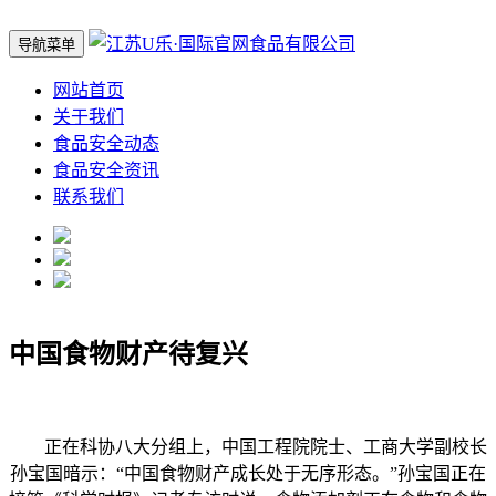
导航菜单
网站首页
关于我们
食品安全动态
食品安全资讯
联系我们
中国食物财产待复兴
正在科协八大分组上，中国工程院院士、工商大学副校长
孙宝国暗示：“中国食物财产成长处于无序形态。”孙宝国正在