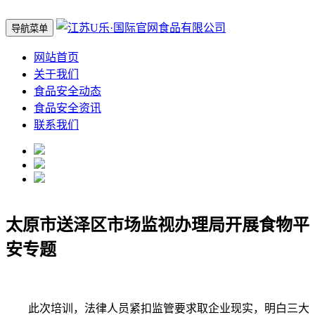
导航菜单
网站首页
关于我们
食品安全动态
食品安全资讯
联系我们
太原市送泽区市场监视办理局开展食物平
安专题
此次培训，法律人员紧扣监管要求取企业现实，明白三大