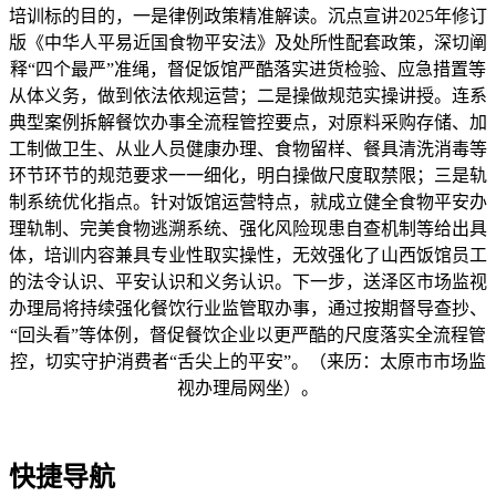
培训标的目的，一是律例政策精准解读。沉点宣讲2025年修订
版《中华人平易近国食物平安法》及处所性配套政策，深切阐
释“四个最严”准绳，督促饭馆严酷落实进货检验、应急措置等
从体义务，做到依法依规运营；二是操做规范实操讲授。连系
典型案例拆解餐饮办事全流程管控要点，对原料采购存储、加
工制做卫生、从业人员健康办理、食物留样、餐具清洗消毒等
环节环节的规范要求一一细化，明白操做尺度取禁限；三是轨
制系统优化指点。针对饭馆运营特点，就成立健全食物平安办
理轨制、完美食物逃溯系统、强化风险现患自查机制等给出具
体，培训内容兼具专业性取实操性，无效强化了山西饭馆员工
的法令认识、平安认识和义务认识。下一步，送泽区市场监视
办理局将持续强化餐饮行业监管取办事，通过按期督导查抄、
“回头看”等体例，督促餐饮企业以更严酷的尺度落实全流程管
控，切实守护消费者“舌尖上的平安”。（来历：太原市市场监
视办理局网坐）。
快捷导航