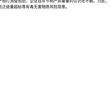
产物打消查验后，企业自从节制产质量量的认识还不敷。为此，
低迁徙量超标等有毒无害物质风险现患。