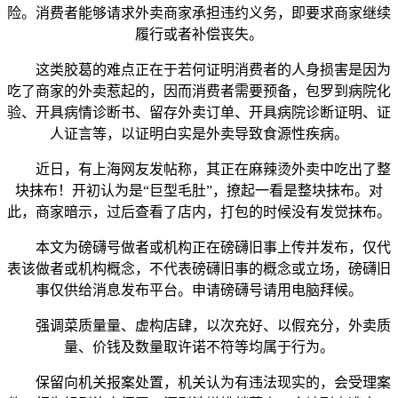
险。消费者能够请求外卖商家承担违约义务，即要求商家继续
履行或者补偿丧失。
这类胶葛的难点正在于若何证明消费者的人身损害是因为
吃了商家的外卖惹起的，因而消费者需要预备，包罗到病院化
验、开具病情诊断书、留存外卖订单、开具病院诊断证明、证
人证言等，以证明白实是外卖导致食源性疾病。
近日，有上海网友发帖称，其正在麻辣烫外卖中吃出了整
块抹布！开初认为是“巨型毛肚”，撩起一看是整块抹布。对
此，商家暗示，过后查看了店内，打包的时候没有发觉抹布。
本文为磅礴号做者或机构正在磅礴旧事上传并发布，仅代
表该做者或机构概念，不代表磅礴旧事的概念或立场，磅礴旧
事仅供给消息发布平台。申请磅礴号请用电脑拜候。
强调菜质量量、虚构店肆，以次充好、以假充分，外卖质
量、价钱及数量取许诺不符等均属于行为。
保留向机关报案处置，机关认为有违法现实的，会受理案