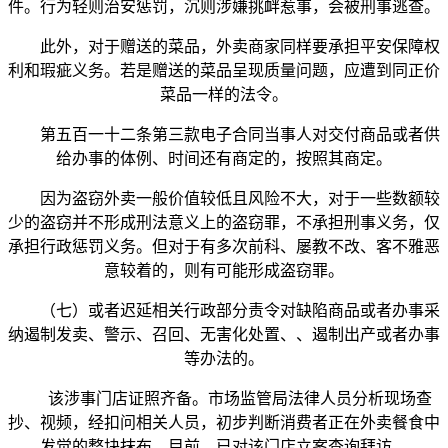
件。行为轻则治安惩罚，沉则涉嫌挑衅惹事，会被刑事逃查。
此外，对于赠送的菜品，外卖商家同样要承担平安保障权
利和瑕疵义务。若是赠送的菜品呈现质量问题，应遭到同正价
菜品一样的法令。
第五百一十二条第三款电子合同当事人对交付商品或者供
给办事的体例、时间还有商定的，按照其商定。
因为盗窃外卖一般价值较低且风险不大，对于一些数额较
少的盗窃并不形成刑法意义上的盗窃罪，不承担刑事义务，仅
承担行政惩罚义务。但对于有多次前科、屡教不改、客不雅恶
意较着的，则有可能形成盗窃罪。
（七）或者迟延相关行政部分责令对缺陷商品或者办事采
纳遏制发卖、警示、召回、无害化处置、、遏制出产或者办事
等办法的。
该涉事门店证照齐备。市场监管局法律人员分析现场查
抄、视频，经扣问相关人员，初步判断消费者正在外卖餐食中
发觉的整块抹布，目前，已对该门店立案查询拜访。