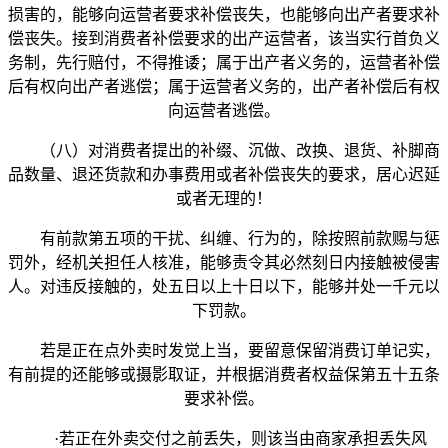
损害的，能够向运营者要求补偿丧失，也能够向出产者要求补
偿丧失。接到消费者补偿要求的出产运营者，该当实行首负义
务制，先行赔付，不得推诿；属于出产者义务的，运营者补偿
后有权向出产者逃偿；属于运营者义务的，出产者补偿后有权
向运营者逃偿。
（八）对消费者提出的补缀、沉做、改换、退货、补脚商
品数量、退还货款和办事费用或者补偿丧失的要求，居心迟延
或者无理的！
有前款第五项的干扰、纠缠、行为的，除按照前款赐与惩
罚外，经机关担任人核准，能够责令其必然刻日内接触被侵害
人。对违反接触的，处五日以上十日以下，能够并处一千元以
下罚款。
若是正在点外卖时发觉上当，要留意保留消费订单记实，
有前提的还能够或摄影取证，并根据消费者权益保第五十五条
要求补偿。
·若正在外卖交付之前丢失，则该当由商家承担丢失风