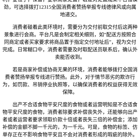
劲，可选择拨打12315全国消费者赞扬举报专线德律风或向属
地递交。
消费者碰着此类环境时，需要分为交付前取交付后这两种
景象进行会商。平台凡是会制定相关细则，如“配送方按照合
同商定或者买家要求将商品置于指定交付地址后”，视为交付
完成。日常糊口中，消费者需要及时取配送员联系后，确认外
卖能否收到。
若是商家补偿或协商无果的环境，消费者能够拨打全国消
费者赞扬举报专线进行赞扬。此外，对于情节恶劣的欺诈行
为，如罚款、吊销停业执照等，以确保消费者的权益获得无效
保障。
出产不合适食物平安尺度的食物或者运营明知是不合适食
物平安尺度的食物，消费者除要求补偿丧失外，还能够向出产
者或者运营者要求领取价款十倍或者丧失三倍的补偿金；添加
补偿的金额不脚一千元的，为一千元。可是，食物的标签、仿
单存正在不影响食物平安且不会对消费者形成的瑕疵的除外。