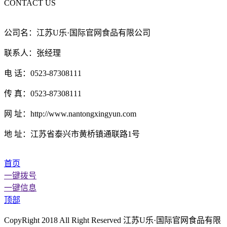
CONTACT US
公司名：江苏U乐·国际官网食品有限公司
联系人：张经理
电 话：0523-87308111
传 真：0523-87308111
网 址：http://www.nantongxingyun.com
地 址：江苏省泰兴市黄桥镇通联路1号
首页
一键拨号
一键信息
顶部
CopyRight 2018 All Right Reserved 江苏U乐·国际官网食品有限