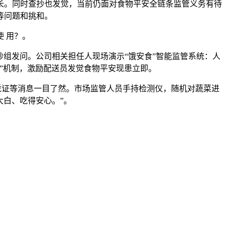
长。同时查抄也发觉，当前仍面对食物平安全链条监管义务有待
等问题和挑和。
 使 用？。
抄组发问。公司相关担任人现场演示“饿安食”智能监管系统：人
拍”机制，激励配送员发觉食物平安现患立即。
凭证等消息一目了然。市场监管人员手持检测仪，随机对蔬菜进
大白、吃得安心。”。