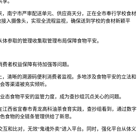
共享。
来，南宁市严审配送单元、供应商天分，正在全市奉行学校食材
数接入摄像头，实现全流程监视，确保送到学校的食材新颖平
体参取的管理收集取管理布局保障食物平安。
费者权益保障有待加强等问题。
上，清晰的溯源码便利消费者监视。多地涉及食物平安的立法和
会等渠道被充实倾听。
业态食物平安的监管力度，成为查抄组沉点关心的问题。
江西省宜春市青龙高科油茶食育实践，查抄组看到，通过数字
色食物的全链条管理供给了新思。
互和比对，无效“鬼魂外卖”进入平台。同时，强化平台从体义