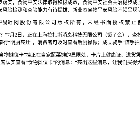
步落实，食物平安法律取得积极成效，食物平安社会共治稳步成
安风险检测和查验能力有待提拔、新业态食物平安风险不竭呈现
 网 股 份 有 限 公 司 版 权 所 有 ，未 经 书 面 授 权 禁 止
”7月2日，正在上海拉扎斯消息科技无限公司（饿了么），查
行“明厨亮灶”，消费者可及时查看后厨操做；成立骑手“随手
食物摊位卡”挂正在自家蔬菜摊的显眼处，卡片上健康证、进货
客认实查看“食物摊位卡”的消息：“亮出这些消息，让我们买得