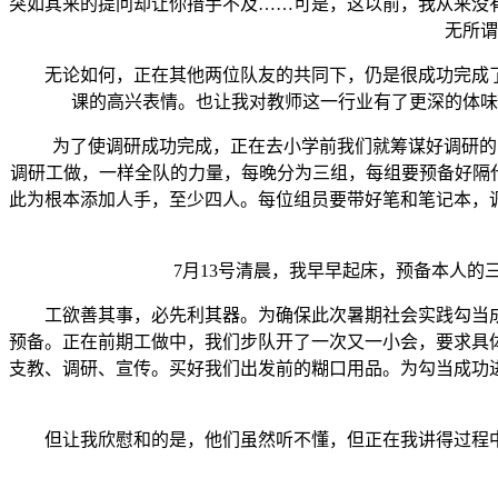
突如其来的提问却让你措手不及……可是，这以前，我从来没
无所谓
无论如何，正在其他两位队友的共同下，仍是很成功完成了
课的高兴表情。也让我对教师这一行业有了更深的体味
为了使调研成功完成，正在去小学前我们就筹谋好调研的内容
调研工做，一样全队的力量，每晚分为三组，每组要预备好隔代
此为根本添加人手，至少四人。每位组员要带好笔和笔记本，
7月13号清晨，我早早起床，预备本人的三
工欲善其事，必先利其器。为确保此次暑期社会实践勾当成
预备。正在前期工做中，我们步队开了一次又一小会，要求具
支教、调研、宣传。买好我们出发前的糊口用品。为勾当成功
但让我欣慰和的是，他们虽然听不懂，但正在我讲得过程中