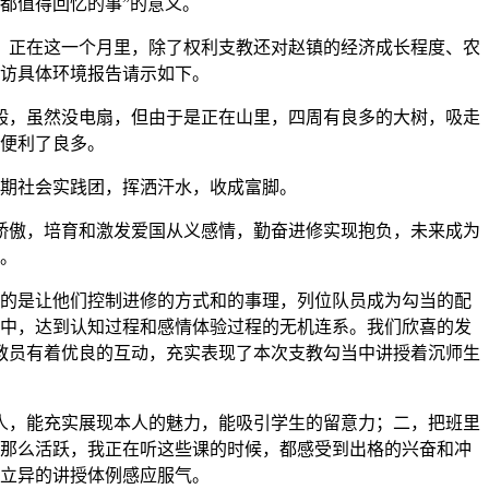
都值得回忆的事”的意义。
当。正在这一个月里，除了权利支教还对赵镇的经济成长程度、农
访具体环境报告请示如下。
般，虽然没电扇，但由于是正在山里，四周有良多的大树，吸走
便利了良多。
期社会实践团，挥洒汗水，收成富脚。
傲，培育和激发爱国从义感情，勤奋进修实现抱负，未来成为
。
的是让他们控制进修的方式和的事理，列位队员成为勾当的配
中，达到认知过程和感情体验过程的无机连系。我们欣喜的发
教员有着优良的互动，充实表现了本次支教勾当中讲授着沉师生
，能充实展现本人的魅力，能吸引学生的留意力；二，把班里
得那么活跃，我正在听这些课的时候，都感受到出格的兴奋和冲
立异的讲授体例感应服气。