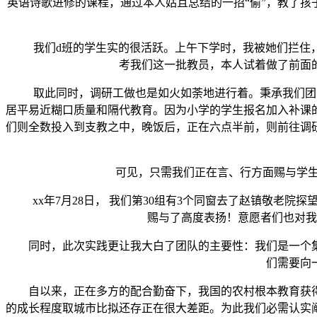
英语诗歌进修的课程，通过本人姑且总结的一招“偷”，教了孩
我们d班的学生实的很活跃。上午下学时，我被她们拦住，递
考我们这一批教员，本人试着做了前面
取此同时，调研工做也是如火如荼地进行着。秉承我们团队此次
居平易近糊口质量和隔代教育。因为小学的学生报名加入补课
们则全数投入到支教之中，晚饭后，正在六点半前，则前往调研
可见，只需我们正在言、行方面赐与学生准
xx年7月28日， 我们第30组有3个同窗去了赵镇敬老院
赐与了高度表扬！意愿者们也对我
同时，此次实践更让我大白了团队的主要性：我们是一个集
们需要向
自以来，正在多方的配合勤奋下，我国的农村根本教育获得
的成长程度取城市比拟还存正在很大差距。为此我们必需认实