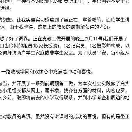
为教师，一种根基的职业它的职责所正在，、学识涵养本身于它
选择。
胡想。让我实逼实切感遭到了坐正在，拿着粉笔，面临学生讲
课，由于我晓得，这是上的教员的最期望获得的卑沉。
好了调卷。正在支教工做开展的晚上(7月11号)我们开展了
齿伶俐的组员(取家长扳谈)，1名记实员，1名摄影师构成，以
查询拜访两户学生家庭或非学生家庭。为了队员平安，每小组从
，一路收成学问和欢愉心中充满着冲动和喜悦。
当，并开展了一系列前期预备工做，为本次社会实践做了充实
各小组组长都从网上，藏书楼，找齐各方面的材料，内容包罗，
人乡前，取即将前去的小学取得联系，并到小学考查和周边的地
对教员的卑沉。虽然没有讲课时的成功的喜悦，但有的是坐正