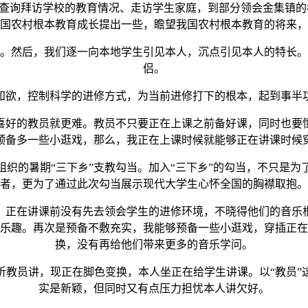
查询拜访学校的教育情况、走访学生家庭，到部分领会金集镇的
国农村根本教育成长提出一些，瞻望我国农村根本教育的将来，
。然后，我们逐一向本地学生引见本人，沉点引见本人的特长。
侣。
欲，控制科学的进修方式，为当前进修打下的根本，起到事半功
好的教员就更难。教员不只要正在上课之前备好课，同时也要懂
预备多一些小逛戏，那么，我正在上课时候就能够正在讲课时候
的暑期“三下乡”支教勾当。加入“三下乡”的勾当，不只是为
者，更为了通过此次勾当展示现代大学生心怀全国的胸襟取抱。
正在讲课前没有先去领会学生的进修环境，不晓得他们的音乐根
乐趣。再次是预备不敷充实，我能够预备一些小逛戏，穿插正在
换，没有再给他们带来更多的音乐学问。
员讲，现正在脚色变换，本人坐正在给学生讲课。以“教员”
实是新颖，但同时又有点压力担忧本人讲欠好。