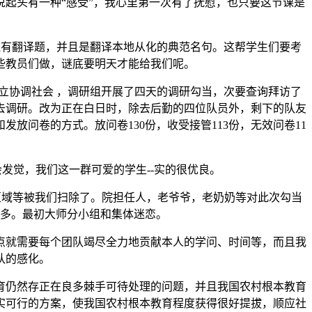
说起头有一种“感受”，我心里第一次有了抚慰，也只要这节课是
还有翻译题，并且是翻译本地从化的典范名句。这帮学生们要考
些教员们做，谜底要明天才能给我们呢。
建立协调社会 ，调研组开展了四天的调研勾当，次要查询拜访了
去调研。改为正在白日时，除去后勤的四位队员外，剩下的队友
问卷的方式。放问卷130份，收受接管113份，无效问卷11
觉，我们这一群可爱的学生--实的很优良。
共区域等被我们扫除了。院担任人，老爷爷，老奶奶等对此次勾当
多。最初大师分小组和集体迷恋。
就需要每个团队竭尽全力地贡献本人的学问、时间等，而且我
队的感化。
仍然存正在良多棘手可待处理的问题，并且我国农村根本教育
实可行的方案，使我国农村根本教育程度获得很好提拔，顺应社