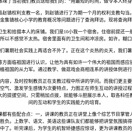
体味了当初我们教员送给我们的：“用最短的时间，做令本人终身
金堂县赵镇权利支教一名，到赵镇进行了为期一个月的权利支教勾
金集镇核心小学的教育概况等问题进行了查询拜访。现将查询拜
和拾掇本人的床铺。我们是10小我一个宿舍。住宿前提还一
所以不感觉不太热。宿舍里面有的卫生间和冲凉房。如许，糊口
暑期社会实践上再适合不外了。正在这个炎热的炎天，我们暑
方面临祖国进行认识，让他为具有如许一个伟大的祖国而感应骄
植祖国的从力军。通过教学、做逛戏会商相连系的讲授体例进行
容，及时控制教员正在支教过程中所讲的学问。而我们更主要
空气、激发学生感情为次要特点，力图正在师生互动的讲授过程
大的提拔空间，只需稍加点拨，就能够斗胆展示本人，取各科任
间的互动和学生的实践能力的培育。
都有些配合点：一，讲课的教员正在讲堂上像个综艺节目掌管人
出胜负。上数学、语文、英语这些课队友们都能够把讲堂氛围搞
中了。听完课后，为学生的机智矫捷感应惊讶，更为讲课教员的