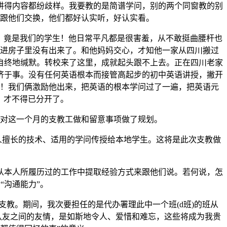
得内容都纷歧样。我要教的是简谱学问，别的两个同窗教的别
跟他们交换，他们都好认实听，好认实看。
，竟是我们的学生！他日常平凡都是很害羞，从不敢挺曲腰杆也
进房子里没有出来了。和他妈妈交心，才知他一家从四川搬过
自终地缄默。转校来了这里，成就起头跟不上去。正在四川老家
济于事。没有任何英语根本而接管高起步的初中英语讲授，撇开
！我们俩激励他出来，把英语的根本学问过了一遍，把英语元
，才不得已分开了。
对这一个月的支教工做和留意事项做了规划。
擅长的技术、适用的学问传授给本地学生。这将是此次支教做
本人所履历过的工作中提取经验方式来跟他们说。若何说，怎
“沟通能力”。
支教。期间，我次要担任的是代办署理此中一个班(d班)的班从
、队友之间的友情，是如斯地令人、爱惜和难忘，这些将成为我贵