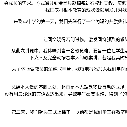
会成长的需求。方式通过到金堂县赵镇镇进行权利支教、实践
我国农村根本教育的现状做以阐发并对我
来到xx中学的第一天，我们先举行了一个简短的升旗典礼
让同窗晓得若何进修，激发同窗强烈的求知
从此次讲课中，我体味到当一名教员难，要当一位让学生喜
不克不及完全就按着本人的教案讲。若是我其时
为了体验做教员的荣耀取辛苦，我特地报名加入我们学院组织
总结本人做的不脚之处：起首是本人缺乏积极自动的立场，
没有用最浅近的言语表达出来，导致学生感觉很难，得到了的
第二天，我们起头正式上课了。以前都是我们坐正在教室听教