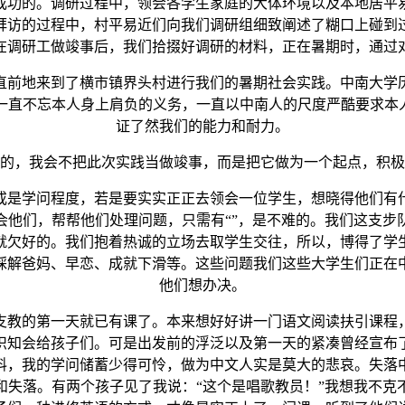
成功的。调研过程中，领会各学生家庭的大体环境以及本地居平
询拜访的过程中，村平易近们向我们调研组细致阐述了糊口上碰到
在调研工做竣事后，我们拾掇好调研的材料，正在暑期时，通过
前地来到了横市镇界头村进行我们的暑期社会实践。中南大学历
一直不忘本人身上肩负的义务，一直以中南人的尺度严酷要求本人
证了然我们的能力和耐力。
，我会不把此次实践当做竣事，而是把它做为一个起点，积极
是学问程度，若是要实实正正去领会一位学生，想晓得他们有什
会他们，帮帮他们处理问题，只需有“”，是不难的。我们这支步
就欠好的。我们抱着热诚的立场去取学生交往，所以，博得了学
睬解爸妈、早恋、成就下滑等。这些问题我们这些大学生们正在
他们想办决。
教的第一天就已有课了。本来想好好讲一门语文阅读扶引课程，
识知会给孩子们。可是出发前的浮泛以及第一天的紧凑曾经宣布
料，我的学问储蓄少得可怜，做为中文人实是莫大的悲哀。失落
和失落。有两个孩子见了我说：“这个是唱歌教员！”我想我不克