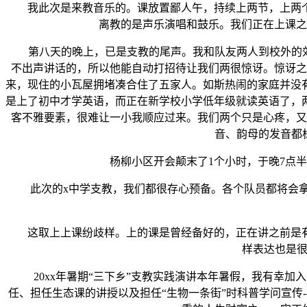
我此次是来教音乐的。课放置鄙人午，持续上两节，上两个
离教的是声乐演唱和鼓乐。我们正在上课之
第八天的晚上，已是支教的尾声。我和队友两人到校外的郊野
不出声讲话的，所以他能自动打招待让我们两很惊讶。惊讶之
来，现住的小瓦屋拥堵凑合住了五家人。如斯热闹的家庭并没
是上了初中才学英语，而正在新学校小学低年级就读英语了，
客不雅要素，很难让一小我顺应过来。我们两个只是心疼，又
音、韵母的发音都
杨柳小区开会颠末了1个小时，于晚7点半达
此次的x中学支教，我们都很存心预备。各个队员都将会拿
这取上上课纷歧样。上的课是曾经备好的，正在讲之前是有
样表达也是很
20xx年暑期“三下乡”支教实践演讲本年暑假，我有幸加入
任、担任生态课的讲授以及担任“生物一条街”时科普学问宣传