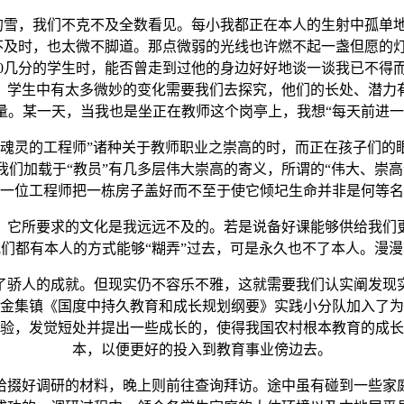
雪，我们不克不及全数看见。每小我都正在本人的生射中孤单地
不及时，也太微不脚道。那点微弱的光线也许燃不起一盏但愿的
20几分的学生时，能否曾走到过他的身边好好地谈一谈我已不
，学生中有太多微妙的变化需要我们去探究，他们的长处、潜力
量。某一天，当我也是坐正在教师这个岗亭上，我想“每天前进一
灵的工程师”诸种关于教师职业之崇高的时，而正在孩子们的
们加载于“教员”有几多层伟大崇高的寄义，所谓的“伟大、崇
一位工程师把一栋房子盖好而不至于使它倾圮生命并非是何等名
它所要求的文化是我远远不及的。若是说备好课能够供给我们更
们都有本人的方式能够“糊弄”过去，可是永久也不了本人。漫
骄人的成就。但现实仍不容乐不雅，这就需要我们认实阐发现实
金集镇《国度中持久教育和成长规划纲要》实践小分队加入了为
验，发觉短处并提出一些成长的，使得我国农村根本教育的成长
本，以便更好的投入到教育事业傍边去。
掇好调研的材料，晚上则前往查询拜访。途中虽有碰到一些家庭