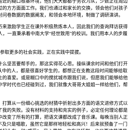
易近的糊口根基环境，他们大大都都于务农为从，少数正在周边
过的方方面面工作。我们也通过和家长的交换，领会他们对孩子
对问卷数据的数据阐发，和领会本地环境，制做了调研演讲。
来激励学生正在课外积极熬炼本人，因此我们的查询拜访获得
，一直秉承着中南大学“经世致用”的校训。我们用本人的步履
参取更多的社会实践，正在实践中提拔。
么坚苦要帮手的，那这实得花心思。操纵课余时间和他们打开
队中的人，都是很喜好学生的，都想正在支教这段时间能够给取
生的喜爱。或是糊口中的搅扰城市跟我们说，但愿我们能够给他
中学时代也已经碰到过，我们就像大哥哥大姐姐一样给他们，帮
打算从一份细心挑选的材猜中折射出多方面的语文进修方式以
了我的失败。没有材料的支持和充实的例子，必定任何理论都是
中改变了所有的打算，把语文课都改成了音乐课。每晚当别人正
不及只是唱歌，虽然它是那样地轻松和高兴！后来就预备了一门