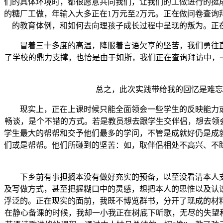
们的具体环境时，都很愿意共同我们，让我们的工做进行的挺
的糖厂工做，年输入大多正在1万元至2万元。正在做问卷查
的教育体例，和如何去向理孩子成长过程中呈现的叛为。正
冒着三十多度的高温，降服着言语欠亨的坚苦，我们勇往直
了学校的鼎力支撑，也恰是由于如斯，我们正在查询拜访中，
总之，此次实践带给我的回忆是难忘的
现实上，正在上课时候只能全面领会一些学生的反映能力或
畅谈，是个不错的方式。若是教员想去跟学生交伴侣，想去领
学生最大的帮帮和交予他们最多的学问，不管是成就好仍是成
们或是帮帮。他们所碰到的坚苦：如，取伴侣相处不高兴、不
下乡前有事担搁本没有做好充实的预备，以至没看清本人支
及写做方式，甚至把握糊口中的灵感，想把本人的思惟以及认
浮泛的。正在现实的面前，我既不博览群书，分开了现成的材
在静心备课的时候，我却一小我正在树底下听歌，无尽的失望