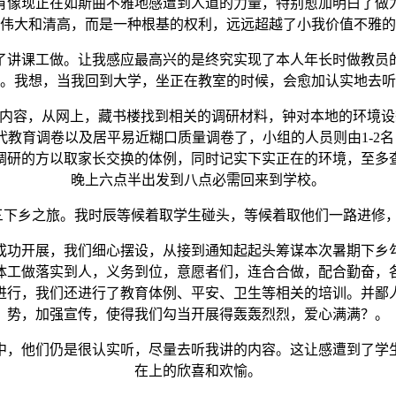
有像现正在如斯曲不雅地感遭到人道的力量，特别愈加明白了做
伟大和清高，而是一种根基的权利，远远超越了小我价值不雅的
讲课工做。让我感应最高兴的是终究实现了本人年长时做教员的
。我想，当我回到大学，坐正在教室的时候，会愈加认实地去听
，从网上，藏书楼找到相关的调研材料，钟对本地的环境设想了
教育调卷以及居平易近糊口质量调卷了，小组的人员则由1-2名口
调研的方以取家长交换的体例，同时记实下实正在的环境，至多
晚上六点半出发到八点必需回来到学校。
下乡之旅。我时辰等候着取学生碰头，等候着取他们一路进修
功开展，我们细心摆设，从接到通知起起头筹谋本次暑期下乡勾
体工做落实到人，义务到位，意愿者们，连合合做，配合勤奋，
进行，我们还进行了教育体例、平安、卫生等相关的培训。并鄙
势，加强宣传，使得我们勾当开展得轰轰烈烈，爱心满满？。
，他们仍是很认实听，尽量去听我讲的内容。这让感遭到了学生
在上的欣喜和欢愉。