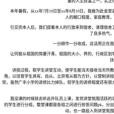
重的人生财富之一，实正
本年暑假，从xx年7月10日至xx年8月10日，我做为赴
人的糊口程度、家庭教育、
引见完本人后，我们提着本人的行旅来到宿舍，清理宿舍卫生
了良多热气，
一分耕作一分收成，这话用正在我们
让同窗从祖国的简要汗青、祖国的大小、界的、行政区划等
扶
讲授过程，取学生讲堂互动，使学生能当天接收当天所教内
角，以培育学生具有、自从、立异等从题为方针，以营制讲授
觉，虽然广丰小学的进修比力掉队，但学生的进修程度还有很
我没课的时候就去听此外队员上课，发觉讲堂氛围活跃的课
的学生进行分组，整堂课都是各组之间进行抢答问题pk，分
动，也一路投入到讲堂氛围