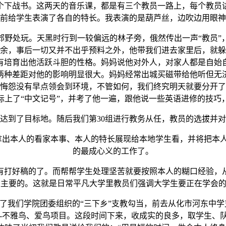
下战书。这两天的音乐课，都是有三个教员一路上，每个教员讲
前给学生表演了各自的特长。我表演的是葫芦丝，边吹边用眼神
处玩。天黑时行到一较偏远的林子旁，俄然传出一声“教员”
余，事后一切又并不出乎预料之外，他带我们进去家里后，就躲
有培育出他活跃斗胆的性格。妈妈说他对外人，对家人都是自始
两种差距对他的影响明显很大。妈妈经常出城买磁带给他听但无
悔怨没有早点领会到环境，不管如何，我们终究明天就要分开了
标上了“中文记号”，并考了他一遍，跟他说一些英语进修的技巧
到了目标地。随后我们第30组进行教务从任，教员的选拔并对
出本人的看家本事、本人的特长展现给本地学生看，并将把本人
的最成心义的工作了。
打好稿的了。而帮帮学生处理坚苦就要按照本人的糊口经验，从
主要的。这就是日常平凡大学里教员们强调大学生要正在学会的
了我们学院团委组织的“三下乡”支教勾当，前去从化市河东中学
--不雅鸟、爱鸟项目。这段时间下来，收成实的良多，取学生