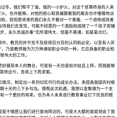
过冬，我们帮不了谁。我的一小炉火，对这个贫寒终身的人来
灯火，也许能够。对他的担心取哀痛跟着我的离去也许慢慢地淡
得而知，但但愿将来的我们永久不要对一个害羞、一个进修成就差
有待我们去发觉，可能不经意的一个激励就成绩了一个孩子斑斓
步，永久热诚办事”无所谓伟大，但毫不普通，如星星点灯。
眼中，教员的并不克不及获得百分百的认同和必定，以至有人厌
高”，乃是教师做为万万种通俗职业中的一种，它应具备的职业和
誉伟大的工作。
好展现本人的舞台，可是有一天也是如许姑且上阵，而我能够
漫其修远兮，吾将上下而求索。
情况，制定出一系列切实可行的成长办法，来提高我国农村根
期十天的三下乡勾当。借帮此次机遇，我想以金集镇为一个支
有一个更好的将来，也为本人未来进行教育事业打下优良的根
是不情愿让我们进行查询拜访的，可是大大都的家庭领会了我