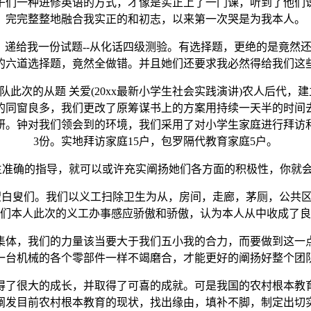
子们一种进修英语的方式，才像是实正上了一门课，听到了他们
完完整整地融合我实正的和初志，以来第一次哭是为我本人。
给我一份试题--从化话四级测验。有选择题，更绝的是竟然
的六道选择题，竟然全做错。并且她们还要求我必然得给我们这
的从题 关爱(20xx最新小学生社会实践演讲)农人后代，
的同窗良多，我们更改了原筹谋书上的方案用持续一天半的时间
。钟对我们领会到的环境，我们采用了对小学生家庭进行拜访和发放
3份。实地拜访家庭15户，包罗隔代教育家庭5户。
确的指导，就可以或许充实阐扬她们各方面的积极性，你就会发
探望白叟们。我们以义工扫除卫生为从，房间，走廊，茅厕，公
们本人此次的义工办事感应骄傲和骄傲，认为本人从中收成了良
体，我们的力量该当要大于我们五小我的合力，而要做到这一点
一台机械的各个零部件一样不竭磨合，才能更好的阐扬好整个团
了很大的成长，并取得了可喜的成就。可是我国的农村根本教育
阐发目前农村根本教育的现状，找出缘由，填补不脚，制定出切