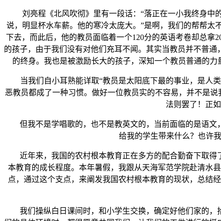
刘亮程《北风吹彻》里有一段话：“落正在一小我终身中的
说，明显杯水车薪。他的寒冷太庞大。”是啊，我们的帮帮太
下去，而此后，他的教员面临着一个120分的英语考卷却总拿
的孩子，由于我们没有对他们充耳不闻。其实当教员并不普通
的终身。我也是被激励长大的孩子，深知一个教员普通的力
当我们自小耳熟能详取“教员是太阳底下最的事业，是人类魂
恶教员都成了一种习惯。做好一位教员实的不容易，并不是说我
法则罢了！正如
但我不是学唱歌的，也不是教英文的，当前面临的是语文，
给我的学生带来什么？也许我
近年来，我国的农村根本教育正在多方的配合勤奋下取得了
本教育的成长程度。本年暑假，我跟从天海军范学院赴清水县
点，通过这个支点，来阐发我国农村根本教育的现状，总结经
我们操纵白日课间时，和小学生交换，确定好他们家的，拾