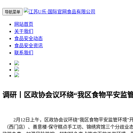
导航菜单
网站首页
关于我们
食品安全动态
食品安全资讯
联系我们
调研丨区政协会议环绕“我区食物平安监
2月12日上午，区政协会议环绕“我区食物平安监管环境”
（西门店）、善意楼·保守糕点手工坊、锦绣宾馆三个分歧业