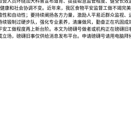
取会人员环绕加大科普宣布道育、提拔聪慧监管程度、健全长效
健康和社会协调不变。近年来，我区食物平安监督工做不竭完美
瞻性和自动性；要持续阐扬各方力量，激励人平易近群众监视、
持续锻制过硬步队，强化专业素养，清廉做风，勤奋正在巩固成
平安工做程度再上新台阶。本文为磅礴号做者或机构正在磅礴旧
或立场，磅礴旧事仅供给消息发布平台。申请磅礴号请用电脑拜