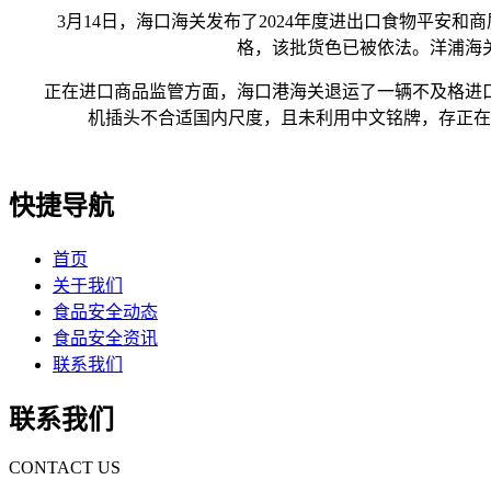
3月14日，海口海关发布了2024年度进出口食物平安和
格，该批货色已被依法。洋浦海
正在进口商品监管方面，海口港海关退运了一辆不及格进口
机插头不合适国内尺度，且未利用中文铭牌，存正在
快捷导航
首页
关于我们
食品安全动态
食品安全资讯
联系我们
联系我们
CONTACT US