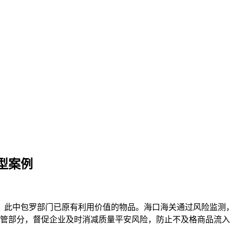
型案例
此中包罗部门已原有利用价值的物品。海口海关通过风险监测，
管部分，督促企业及时消减质量平安风险，防止不及格商品流入