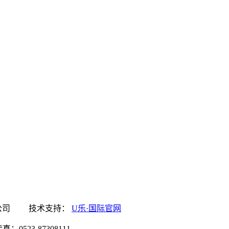
官网食品有限公司 技术支持：
U乐·国际官网
0523-87308111