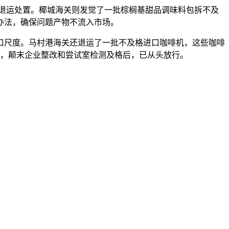
做退运处置。椰城海关则发觉了一批棕榈基甜品调味料包拆不及
办法，确保问题产物不流入市场。
尺度。马村港海关还退运了一批不及格进口咖啡机，这些咖啡
，颠末企业整改和尝试室检测及格后，已从头放行。