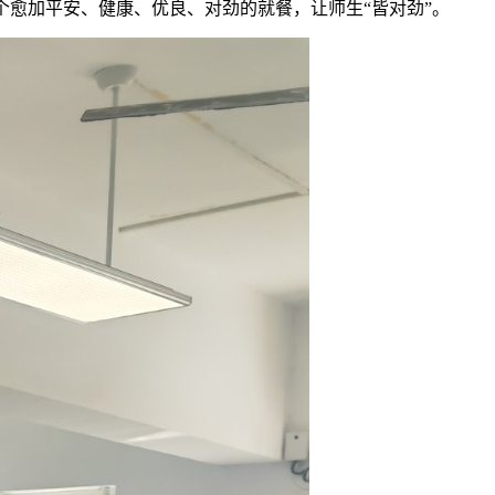
愈加平安、健康、优良、对劲的就餐，让师生“皆对劲”。