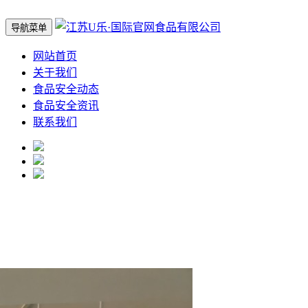
导航菜单
网站首页
关于我们
食品安全动态
食品安全资讯
联系我们