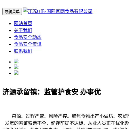
导航菜单
网站首页
关于我们
食品安全动态
食品安全资讯
联系我们
济源承留镇：监管护食安 办事优
泉源、过程严管、风险严控。聚焦食物出产小做坊、农贸市场
发觉的索证索票不全、储存前提不达标、从业人员正在优化办